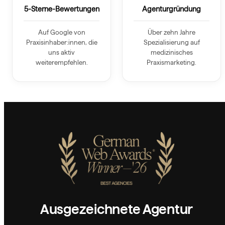
5-Sterne-Bewertungen
Agenturgründung
Auf Google von
Über zehn Jahre
Praxisinhaber:innen, die
Spezialisierung auf
uns aktiv
medizinisches
weiterempfehlen.
Praxismarketing.
Ausgezeichnete Agentur