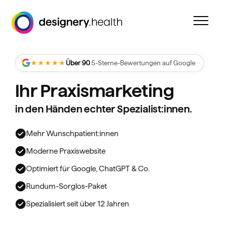
Zum
Inhalt
springen
★★★★★
Über 90
5-Sterne-Bewertungen auf Google
Ihr Praxismarketing
in den Händen echter Spezialist:innen.
Mehr Wunschpatient:innen
Moderne Praxiswebsite
Optimiert für Google, ChatGPT & Co.
Rundum-Sorglos-Paket
Spezialisiert seit über 12 Jahren